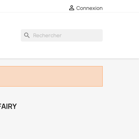

Connexion
search
FAIRY